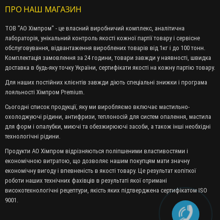
ПРО НАШ МАГАЗИН
ТОВ "АО Хімпром" - це власний виробничий комплекс, аналітична
лабораторія, унікальний контроль якості кожної партії товару і сервісне
обслуговування, відвантаження вироблених товарів від 1кг і до 100 тонн.
Комплектація замовлення за 24 години, товари завжди у наявності, швидка
доставка в будь-яку точку України, сертифікати якості на кожну партію товару.
Для наших постійних клієнтів завжди діють спеціальні знижки і програма
лояльності Хімпром Premium.
Сьогодні список продукції, яку ми виробляємо включає мастильно-
охолоджуючі рідини, антифризи, теплоносій для систем опалення, мастила
для форм і опалубки, миючі та обезжирюючі засоби, а також інші необхідні
технологічні рідини.
Продукти АО Хімпром відрізняються поліпшеними властивостями і
економічною витратою, що дозволяє нашим покупцям мати значну
економічну вигоду і впевненість в якості товару. Це результат копіткої
роботи наших технічних фахівців в результаті якої отримані
високотехнологічні рецептури, якість яких підтверджена сертифікатом ISO
9001.