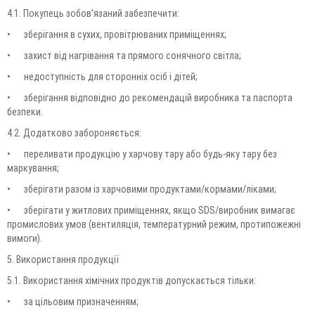
4.1. Покупець зобов’язаний забезпечити:
•
зберігання в сухих, провітрюваних приміщеннях;
•
захист від нагрівання та прямого сонячного світла;
•
недоступність для сторонніх осіб і дітей;
•
зберігання відповідно до рекомендацій виробника та паспорта
безпеки.
4.2. Додатково забороняється:
•
переливати продукцію у харчову тару або будь-яку тару без
маркування;
•
зберігати разом із харчовими продуктами/кормами/ліками;
•
зберігати у житлових приміщеннях, якщо SDS/виробник вимагає
промислових умов (вентиляція, температурний режим, протипожежні
вимоги).
5. Використання продукції
5.1. Використання хімічних продуктів допускається тільки:
•
за цільовим призначенням;