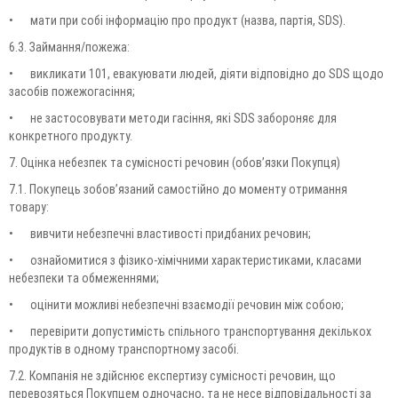
•
мати при собі інформацію про продукт (назва, партія, SDS).
6.3. Займання/пожежа:
•
викликати 101, евакуювати людей, діяти відповідно до SDS щодо
засобів пожежогасіння;
•
не застосовувати методи гасіння, які SDS забороняє для
конкретного продукту.
7. Оцінка небезпек та сумісності речовин (обов’язки Покупця)
7.1. Покупець зобов’язаний самостійно до моменту отримання
товару:
•
вивчити небезпечні властивості придбаних речовин;
•
ознайомитися з фізико-хімічними характеристиками, класами
небезпеки та обмеженнями;
•
оцінити можливі небезпечні взаємодії речовин між собою;
•
перевірити допустимість спільного транспортування декількох
продуктів в одному транспортному засобі.
7.2. Компанія не здійснює експертизу сумісності речовин, що
перевозяться Покупцем одночасно, та не несе відповідальності за