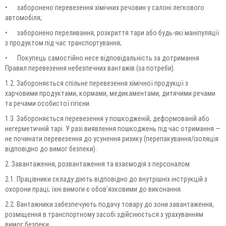
•
заборонено перевезення хімічних речовин у салоні легкового
автомобіля;
•
заборонено переливання, розкриття тари або будь-які маніпуляції
з продуктом під час транспортування;
•
Покупець самостійно несе відповідальність за дотримання
Правил перевезення небезпечних вантажів (за потреби).
1.2. Забороняється спільне перевезення хімічної продукції з
харчовими продуктами, кормами, медикаментами, дитячими речами
та речами особистої гігієни.
1.3. Забороняється перевезення у пошкодженій, деформованій або
негерметичній тарі. У разі виявлення пошкоджень під час отримання —
не починати перевезення до усунення ризику (перепакування/ізоляція
відповідно до вимог безпеки).
2. Завантаження, розвантаження та взаємодія з персоналом
2.1. Працівники складу діють відповідно до внутрішніх інструкцій з
охорони праці; їхні вимоги є обов’язковими до виконання.
2.2. Вантажники забезпечують подачу товару до зони завантаження,
розміщення в транспортному засобі здійснюється з урахуванням
вимог безпеки.