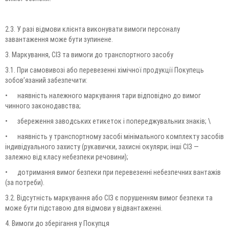
2.3. У разі відмови клієнта виконувати вимоги персоналу
завантаження може бути зупинене.
3. Маркування, СІЗ та вимоги до транспортного засобу
3.1. При самовивозі або перевезенні хімічної продукції Покупець
зобов’язаний забезпечити:
•
наявність належного маркування тари відповідно до вимог
чинного законодавства;
•
збереження заводських етикеток і попереджувальних знаків; \
•
наявність у транспортному засобі мінімального комплекту засобів
індивідуального захисту (рукавички, захисні окуляри; інші СІЗ —
залежно від класу небезпеки речовини);
•
дотримання вимог безпеки при перевезенні небезпечних вантажів
(за потреби).
3.2. Відсутність маркування або СІЗ є порушенням вимог безпеки та
може бути підставою для відмови у відвантаженні.
4. Вимоги до зберігання у Покупця