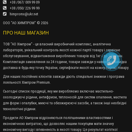
+38 /067/ 009 99 09
+38 /050/ 226 99 99
himpromx@ukr.net
ООО "АО ХИМПРОМ" © 2026
ПРО НАШ МАГАЗИН
ТОВ "АО Хімпром" - це власний виробничий комплекс, аналітична
лабораторія, унікальний контроль якості кожної партії товару і сервісне
обслуговування, відвантаження вироблених товарів від 1кг і до 100 тонн.
Комплектація замовлення за 24 години, товари завжди у наявності, швидка
доставка в будь-яку точку України, сертифікати якості на кожну партію товару.
Для наших постійних клієнтів завжди діють спеціальні знижки і програма
лояльності Хімпром Premium.
Сьогодні список продукції, яку ми виробляємо включає мастильно-
охолоджуючі рідини, антифризи, теплоносій для систем опалення, мастила
для форм і опалубки, миючі та обезжирюючі засоби, а також інші необхідні
технологічні рідини.
Продукти АО Хімпром відрізняються поліпшеними властивостями і
економічною витратою, що дозволяє нашим покупцям мати значну
економічну вигоду і впевненість в якості товару. Це результат копіткої