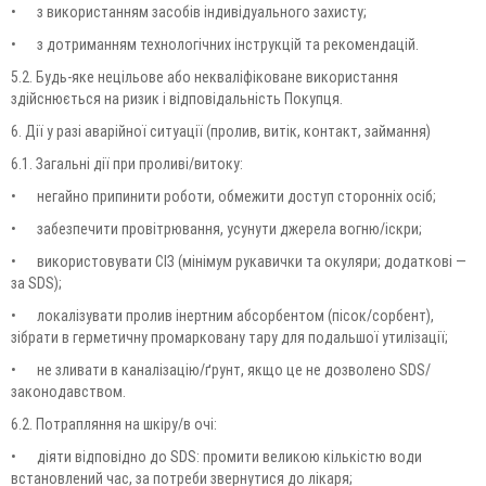
•
з використанням засобів індивідуального захисту;
•
з дотриманням технологічних інструкцій та рекомендацій.
5.2. Будь-яке нецільове або некваліфіковане використання
здійснюється на ризик і відповідальність Покупця.
6. Дії у разі аварійної ситуації (пролив, витік, контакт, займання)
6.1. Загальні дії при проливі/витоку:
•
негайно припинити роботи, обмежити доступ сторонніх осіб;
•
забезпечити провітрювання, усунути джерела вогню/іскри;
•
використовувати СІЗ (мінімум рукавички та окуляри; додаткові —
за SDS);
•
локалізувати пролив інертним абсорбентом (пісок/сорбент),
зібрати в герметичну промарковану тару для подальшої утилізації;
•
не зливати в каналізацію/ґрунт, якщо це не дозволено SDS/
законодавством.
6.2. Потрапляння на шкіру/в очі:
•
діяти відповідно до SDS: промити великою кількістю води
встановлений час, за потреби звернутися до лікаря;