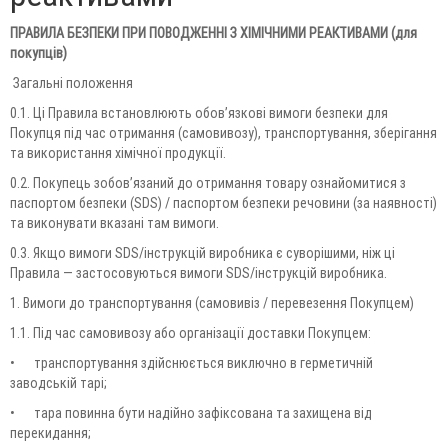
ПРАВИЛА БЕЗПЕКИ ПРИ ПОВОДЖЕННІ З ХІМІЧНИМИ РЕАКТИВАМИ (для
покупців)
Загальні положення
0.1. Ці Правила встановлюють обов’язкові вимоги безпеки для
Покупця під час отримання (самовивозу), транспортування, зберігання
та використання хімічної продукції.
0.2. Покупець зобов’язаний до отримання товару ознайомитися з
паспортом безпеки (SDS) / паспортом безпеки речовини (за наявності)
та виконувати вказані там вимоги.
0.3. Якщо вимоги SDS/інструкцій виробника є суворішими, ніж ці
Правила — застосовуються вимоги SDS/інструкцій виробника.
1. Вимоги до транспортування (самовивіз / перевезення Покупцем)
1.1. Під час самовивозу або організації доставки Покупцем:
•
транспортування здійснюється виключно в герметичній
заводській тарі;
•
тара повинна бути надійно зафіксована та захищена від
перекидання;