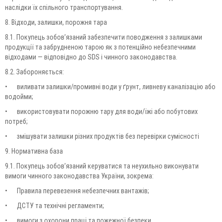
наслідки їх спільного транспортування.
8. Відходи, залишки, порожня тара
8.1. Покупець зобов’язаний забезпечити поводження з залишками
продукції та забрудненою тарою як з потенційно небезпечними
відходами — відповідно до SDS і чинного законодавства.
8.2. Забороняється:
•
виливати залишки/промивні води у ґрунт, ливневу каналізацію або
водойми;
•
використовувати порожню тару для води/їжі або побутових
потреб;
•
змішувати залишки різних продуктів без перевірки сумісності
9. Нормативна база
9.1. Покупець зобов’язаний керуватися та неухильно виконувати
вимоги чинного законодавства України, зокрема:
•
Правила перевезення небезпечних вантажів;
•
ДСТУ та технічні регламенти;
•
вимоги з охорони праці та пожежної безпеки.